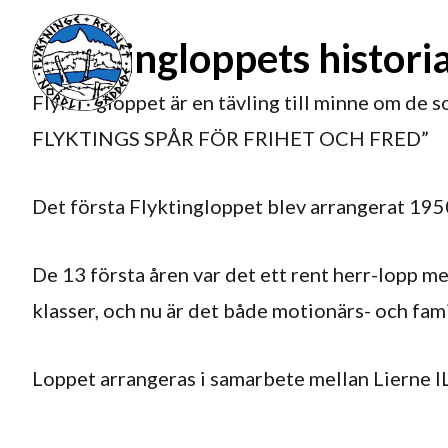
Flyktingloppets histori
Flyktingloppet är en tävling till minne om de s
FLYKTINGS SPÅR FÖR FRIHET OCH FRED”
Det första Flyktingloppet blev arrangerat 195
De 13 första åren var det ett rent herr-lopp m
klasser, och nu är det både motionärs- och familj
Loppet arrangeras i samarbete mellan Lierne IL