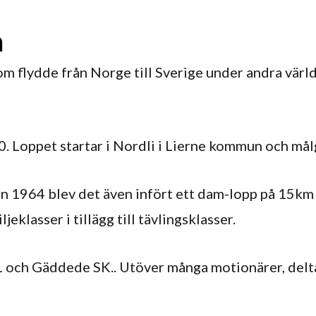
a
om flydde från Norge till Sverige under andra värld
0. Loppet startar i Nordli i Lierne kommun och m
en 1964 blev det även infört ett dam-lopp på 15km
eklasser i tillägg till tävlingsklasser.
 och Gäddede SK.. Utöver många motionärer, deltar 