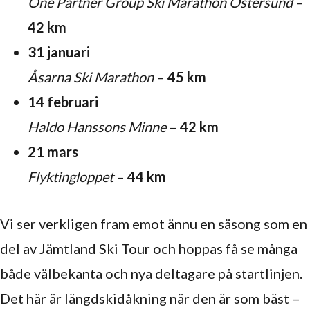
One Partner Group Ski Marathon Östersund
–
42 km
31 januari
Åsarna Ski Marathon
–
45 km
14 februari
Haldo Hanssons Minne
–
42 km
21 mars
Flyktingloppet
–
44 km
Vi ser verkligen fram emot ännu en säsong som en
del av Jämtland Ski Tour och hoppas få se många
både välbekanta och nya deltagare på startlinjen.
Det här är längdskidåkning när den är som bäst –