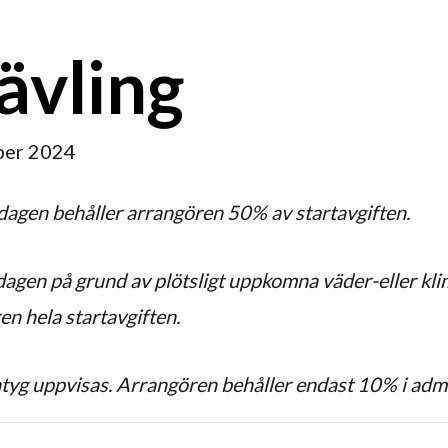
tävling
ber 2024
gsdagen behåller arrangören 50% av startavgiften.
sdagen på grund av plötsligt uppkomna väder-eller k
en hela startavgiften.
intyg uppvisas. Arrangören behåller endast 10% i adm