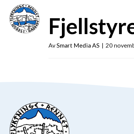
Fjellstyr
Av
Smart Media AS
|
20 novem