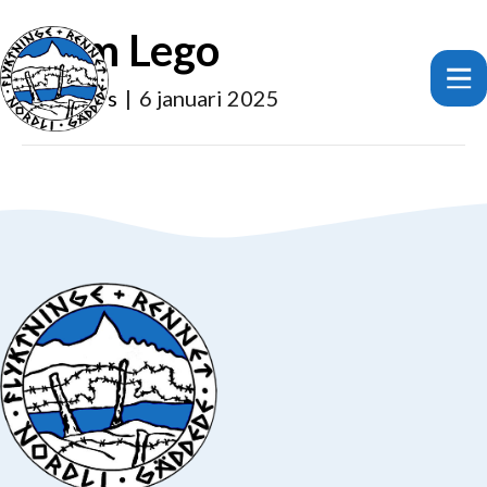
Jorm Lego
Av
anders
|
6 januari 2025