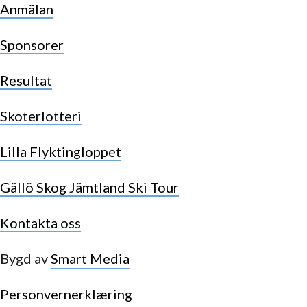
Anmälan
Sponsorer
Resultat
Skoterlotteri
Lilla Flyktingloppet
Gällö Skog Jämtland Ski Tour
Kontakta oss
Bygd av
Smart Media
Personvernerklæring