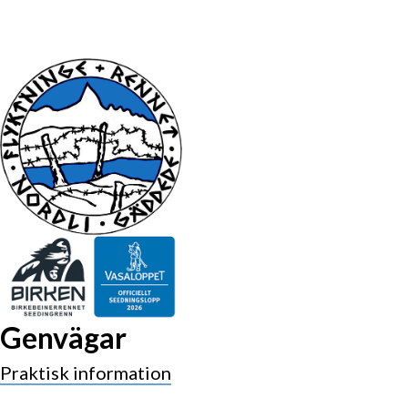
Genvägar
Praktisk information