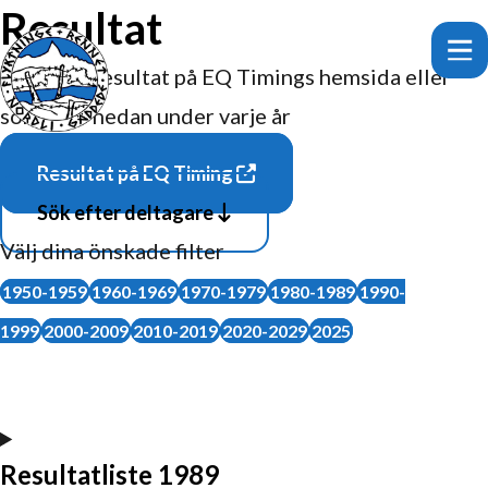
Resultat
Du hittar resultat på EQ Timings hemsida eller
som PDF nedan under varje år
Resultat på EQ Timing
Sök efter deltagare
Välj dina önskade filter
1950-1959
1960-1969
1970-1979
1980-1989
1990-
1999
2000-2009
2010-2019
2020-2029
2025
Resultatliste 1989